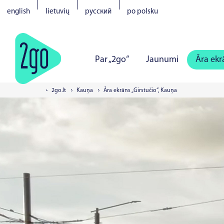
english
lietuvių
русский
po polsku
Par „2go“
Jaunumi
Āra ekr
2go.lt
Kauņa
Āra ekrāns „Girstučio“, Kauņa
Viļņa
Kauņa
Klaipēda
Šau
Pērnavā
Narvā
Kuresārē
V