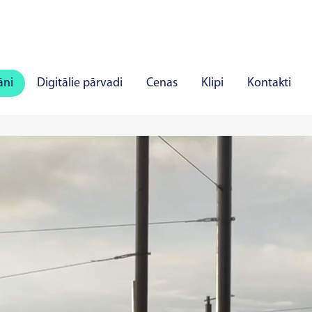
āni
Digitālie pārvadi
Cenas
Klipi
Kontakti
ļi
Panevēža
Marijampole
Mažeiķi
Alīta
J
īlandē
Rakverē
Hāpsalu