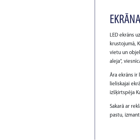
EKRĀNA
LED ekrāns uzs
krustojumā, K
vietu un objek
aleja“, viesnī
Āra ekrāns ir
lieliskajai ek
izšķirtspēja K
Sakarā ar rek
pastu, izman