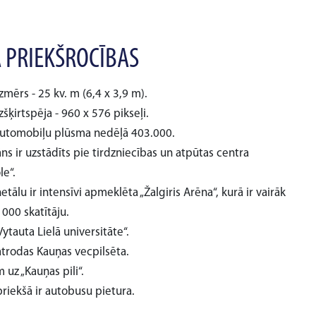
 PRIEKŠROCĪBAS
zmērs - 25 kv. m (6,4 x 3,9 m).
zšķirtspēja - 960 x 576 pikseļi.
automobiļu plūsma nedēļā 403.000.
ns ir uzstādīts pie tirdzniecības un atpūtas centra
le“.
etālu ir intensīvi apmeklēta „Žalgiris Arēna“, kurā ir vairāk
000 skatītāju.
Vytauta Lielā universitāte“.
atrodas Kauņas vecpilsēta.
 uz „Kauņas pili“.
riekšā ir autobusu pietura.