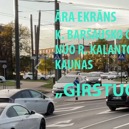
ĀRA EKRĀNS
K. BARŠAUSKO G
NUO R. KALANTO
KAUNAS
„GIRSTU