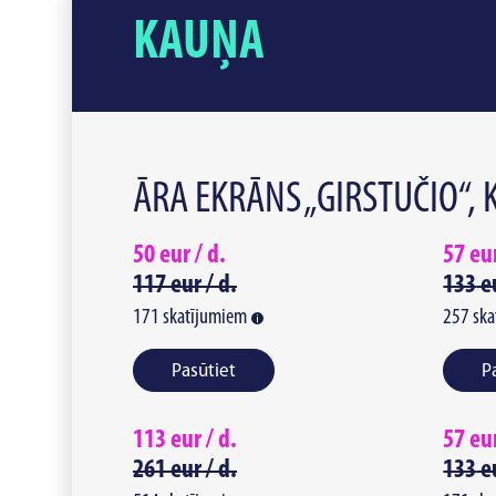
KAUŅA
ĀRA EKRĀNS „GIRSTUČIO“,
50
eur /
d.
57
eu
117
eur /
d.
133
e
171
skatījumiem
257
ska
Pasūtiet
P
113
eur /
d.
57
eu
261
eur /
d.
133
e