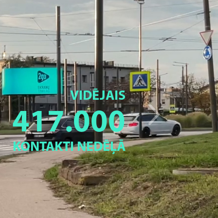
VIDĒJAIS
417.000
KONTAKTI NEDĒĻĀ