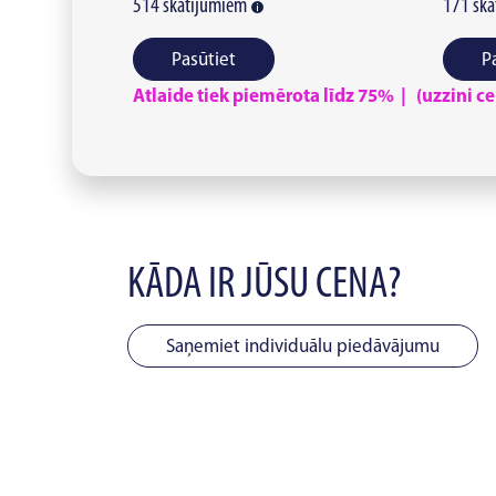
514
skatījumiem
171
ska
Pasūtiet
P
Atlaide tiek piemērota līdz 75% | (uzzini cen
KĀDA IR JŪSU CENA?
Saņemiet individuālu piedāvājumu