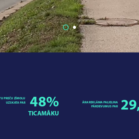
48
%
TU PREČU ZĪMOLU
29
ĀRA REKLĀMA PALIELINA
UZSKATA PAR
PĀRDEVUMUS PAR
TICAMĀKU