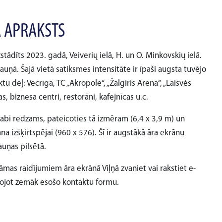
 APRAKSTS
tādīts 2023. gadā, Veiverių ielā, H. un O. Minkovskių ielā.
auņā. Šajā vietā satiksmes intensitāte ir īpaši augsta tuvējo
tu dēļ: Vecrīga, TC „Akropole“, „Žalgiris Arena“, „Laisvės
cas, biznesa centri, restorāni, kafejnīcas u.c.
 labi redzams, pateicoties tā izmēram (6,4 x 3,9 m) un
rāna izšķirtspējai (960 x 576). Šī ir augstākā āra ekrānu
auņas pilsētā.
lāmas raidījumiem āra ekrānā Viļņā zvaniet vai rakstiet e-
tojot zemāk esošo kontaktu formu.