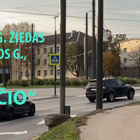
. ŽIEDAS
S G.,
ČIO“