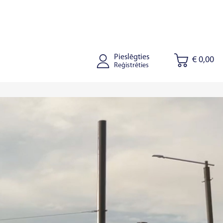
Pieslēgties
€ 0,00
Reģistrēties
onišķi
Kaišiadorys
Rīga
Tallinā
Tartu