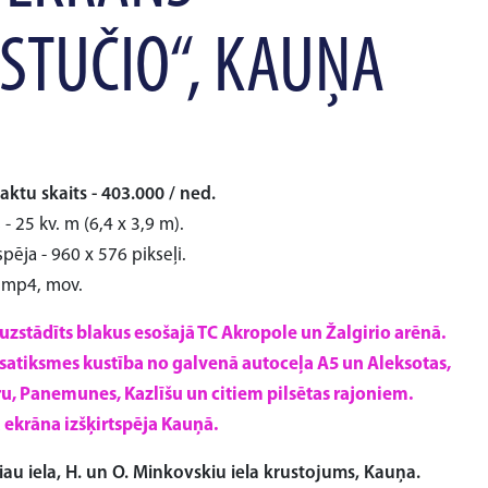
RSTUČIO“, KAUŅA
aktu skaits - 403.000 / ned.
- 25 kv. m (6,4 x 3,9 m).
spēja - 960 x 576 pikseļi.
, mp4, mov.
 uzstādīts blakus esošajā TC Akropole un Žalgirio arēnā.
atiksmes kustība no galvenā autoceļa A5 un Aleksotas,
, Panemunes, Kazlīšu un citiem pilsētas rajoniem.
 ekrāna izšķirtspēja Kauņā.
riau iela, H. un O. Minkovskiu iela krustojums, Kauņa.