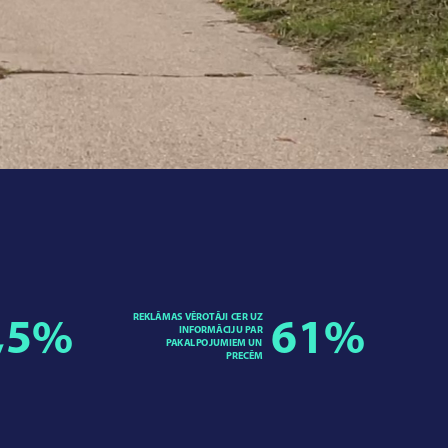
REKLĀMAS VĒROTĀJI CER UZ
,5
%
61
%
INFORMĀCIJU PAR
PAKALPOJUMIEM UN
PRECĒM