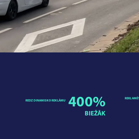
400
%
REKLAMĒ
REDZ DINAMISKO REKLĀMU
BIEŽĀK