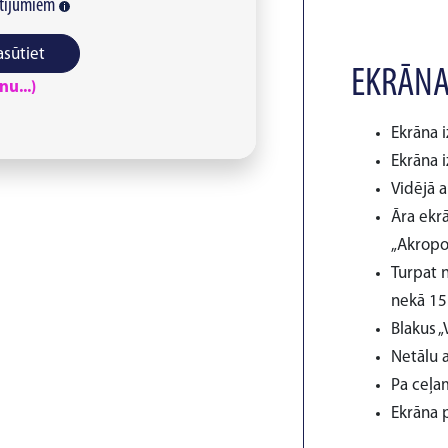
tījumiem
asūtiet
EKRĀNA
u...)
Ekrāna i
Ekrāna i
Vidējā 
Āra ekrā
„Akropo
Turpat n
nekā 15 
Blakus „
Netālu 
Pa ceļam
Ekrāna p