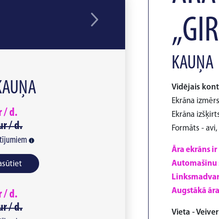
„GI
KAUŅA
 KAUŅA
Vidējais kont
Ekrāna izmērs 
r /
d.
Ekrāna izšķirt
ur /
d.
Formāts - avi
tījumiem
Āra ekrāns ir
Automašīnu s
asūtiet
Linksmadvaru
Augstākā āra
r /
d.
ur /
d.
Vieta - Veive