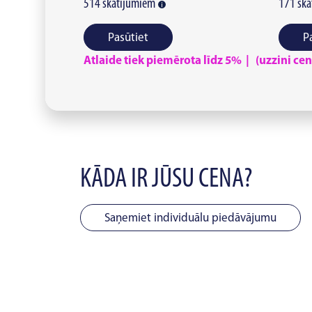
514
skatījumiem
171
ska
Pasūtiet
P
Atlaide tiek piemērota līdz 5% | (uzzini cenu
KĀDA IR JŪSU CENA?
Saņemiet individuālu piedāvājumu