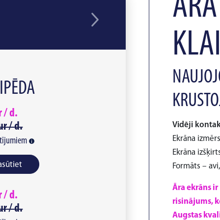
ĀRA
KLA
NAUJOJ
AIPĒDA
KRUSTO
r /
d.
ur /
d.
Vidēji kontak
Ekrāna izmērs
tījumiem
Ekrāna izšķirt
asūtiet
Formāts – avi
Āra ekrāns ir
r /
d.
risinājums, k
ur /
d.
Augstas kval