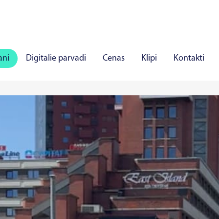
āni
Digitālie pārvadi
Cenas
Klipi
Kontakti
ļi
Panevēža
Marijampole
Mažeiķi
Alīta
J
īlandē
Rakverē
Hāpsalu