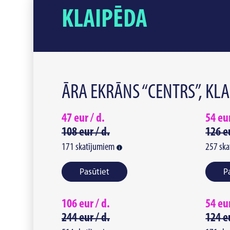
KLAIPĒDA
ĀRA EKRĀNS “CENTRS”, KL
47
eur /
d.
54
eu
108
eur /
d.
126
e
171
skatījumiem
257
ska
Pasūtiet
P
106
eur /
d.
54
eu
244
eur /
d.
124
e