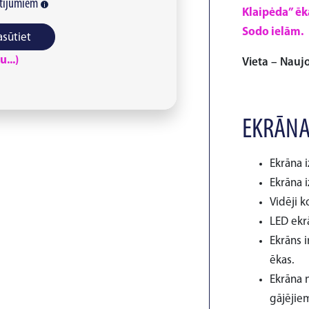
tījumiem
Klaipėda” ēka
Sodo ielām.
asūtiet
...)
Vieta – Nauj
EKRĀNA
Ekrāna i
Ekrāna i
Vidēji k
LED ekr
Ekrāns 
ēkas.
Ekrāna 
gājējie