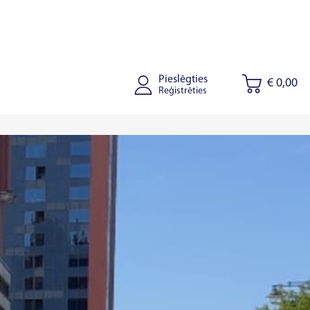
Pieslēgties
€ 0,00
Reģistrēties
onišķi
Kaišiadorys
Rīga
Tallinā
Tartu