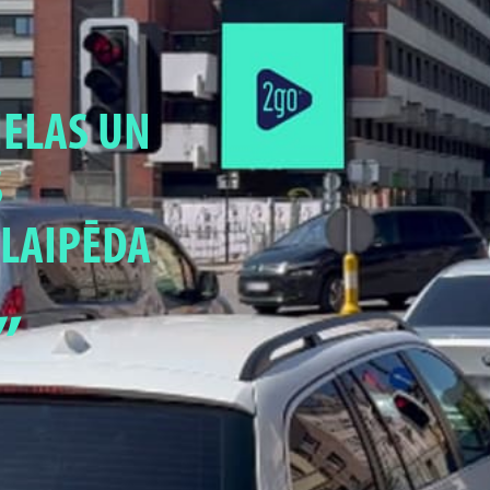
IELAS UN
S
LAIPĒDA
”