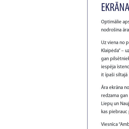
EKRĀNA
Optimālie aps
nodrošina āra 
Uz viena no 
Klaipėda” – uz
gan pilsētnie
iespēja īsten
it īpaši siltaj
Āra ekrāna no
redzama gan 
Liepų un Naujo
kas piebrauc 
Viesnīca “Amb