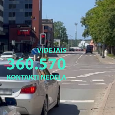
VIDĒJAIS
360.570
KONTAKTI NEDĒĻĀ