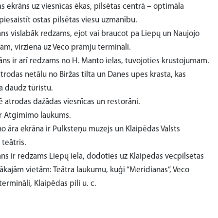
s ekrāns uz viesnīcas ēkas, pilsētas centrā – optimāla
piesaistīt ostas pilsētas viesu uzmanību.
āns vislabāk redzams, ejot vai braucot pa Liepų un Naujojo
ām, virzienā uz Veco prāmju termināli.
āns ir arī redzams no H. Manto ielas, tuvojoties krustojumam.
trodas netālu no Biržas tilta un Danes upes krasta, kas
a daudz tūristu.
 atrodas dažādas viesnīcas un restorāni.
ir Atgimimo laukums.
o āra ekrāna ir Pulksteņu muzejs un Klaipēdas Valsts
teātris.
ns ir redzams Liepų ielā, dodoties uz Klaipēdas vecpilsētas
ākajām vietām: Teātra laukumu, kuģi “Meridianas”, Veco
ermināli, Klaipēdas pili u. c.