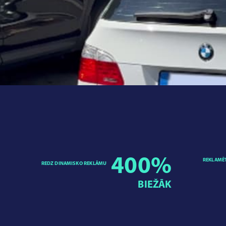
400
%
REKLAMĒ
REDZ DINAMISKO REKLĀMU
BIEŽĀK