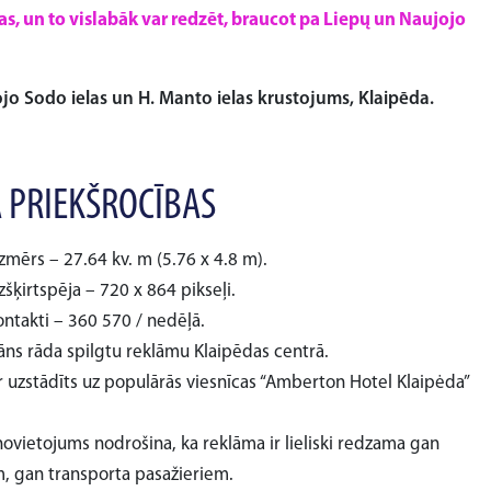
s, un to vislabāk var redzēt, braucot pa Liepų un Naujojo
ojo Sodo ielas un H. Manto ielas krustojums, Klaipēda.
 PRIEKŠROCĪBAS
zmērs – 27.64 kv. m (5.76 x 4.8 m).
zšķirtspēja – 720 x 864 pikseļi.
ontakti – 360 570 / nedēļā.
āns rāda spilgtu reklāmu Klaipēdas centrā.
ir uzstādīts uz populārās viesnīcas “Amberton Hotel Klaipėda”
novietojums nodrošina, ka reklāma ir lieliski redzama gan
m, gan transporta pasažieriem.