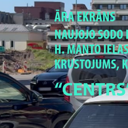
ĀRA EKRĀNS
NAUJOJO SODO 
H. MANTO IELA
KRUSTOJUMS, K
“CENTRS