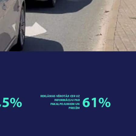
REKLĀMAS VĒROTĀJI CER UZ
,5
%
61
%
INFORMĀCIJU PAR
PAKALPOJUMIEM UN
PRECĒM