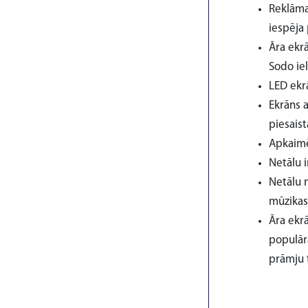
Reklāma
iespēja 
Āra ekr
Sodo iel
LED ekr
Ekrāns a
piesaist
Apkaimē
Netālu 
Netālu n
mūzikas 
Āra ekrā
populār
prāmju t