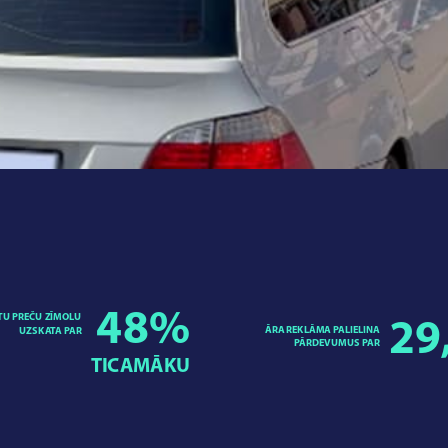
48
%
TU PREČU ZĪMOLU
29
ĀRA REKLĀMA PALIELINA
UZSKATA PAR
PĀRDEVUMUS PAR
TICAMĀKU