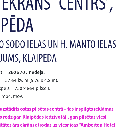
 EKRĀNS “CENTRS”,
IPĒDA
O SODO IELAS UN H. MANTO IELAS
JUMS, KLAIPĒDA
ti – 360 570 / nedēļā.
 – 27.64 kv. m (5.76 x 4.8 m).
spēja – 720 x 864 pikseļi.
, mp4, mov.
 uzstādīts ostas pilsētas centrā – tas ir spilgts reklāmas
o redz gan Klaipēdas iedzīvotāji, gan pilsētas viesi.
itātes āra ekrāns atrodas uz viesnīcas “Amberton Hotel