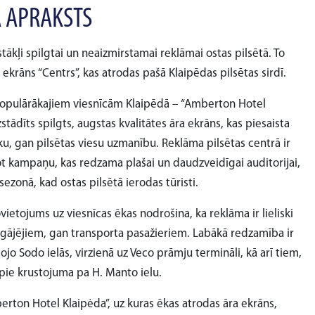
 APRAKSTS
tākļi spilgtai un neaizmirstamai reklāmai ostas pilsētā. To
ekrāns “Centrs”, kas atrodas pašā Klaipēdas pilsētas sirdī.
populārākajiem viesnīcām Klaipēdā – “Amberton Hotel
stādīts spilgts, augstas kvalitātes āra ekrāns, kas piesaista
ku, gan pilsētas viesu uzmanību. Reklāma pilsētas centrā ir
ot kampaņu, kas redzama plašai un daudzveidīgai auditorijai,
ā sezonā, kad ostas pilsētā ierodas tūristi.
vietojums uz viesnīcas ēkas nodrošina, ka reklāma ir lieliski
gājējiem, gan transporta pasažieriem. Labākā redzamība ir
jo Sodo ielās, virzienā uz Veco prāmju termināli, kā arī tiem,
pie krustojuma pa H. Manto ielu.
erton Hotel Klaipėda”, uz kuras ēkas atrodas āra ekrāns,