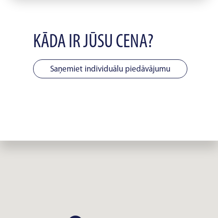
KĀDA IR JŪSU CENA?
Saņemiet individuālu piedāvājumu