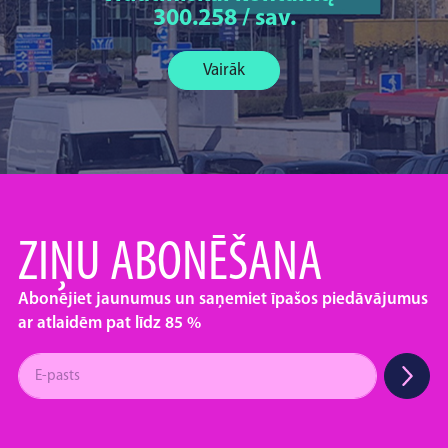
300.258 / sav.
Vairāk
ZIŅU ABONĒŠANA
Abonējiet jaunumus un saņemiet īpašos piedāvājumus
ar atlaidēm pat līdz 85 %