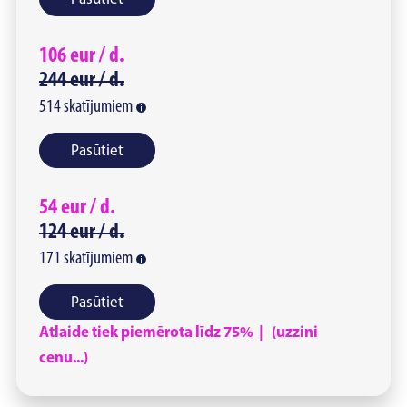
106
eur /
d.
244
eur /
d.
514
skatījumiem
Pasūtiet
54
eur /
d.
124
eur /
d.
171
skatījumiem
Pasūtiet
Atlaide tiek piemērota līdz 75% | (uzzini
cenu...)