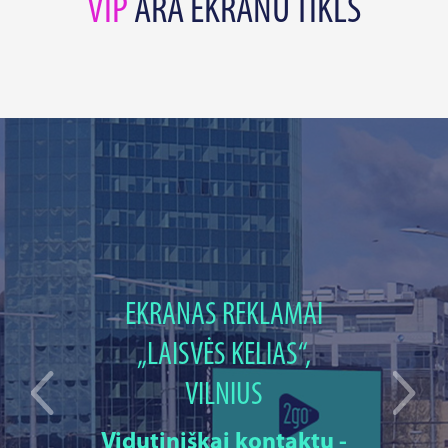
VIP
ĀRA EKRĀNU TĪKLS
EKRANAS REKLAMAI
„LAISVĖS KELIAS“,
VILNIUS
Vidutiniškai kontaktų -