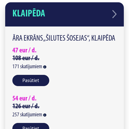
KLAIPĒDA
ĀRA EKRĀNS „ŠILUTES ŠOSEJAS“, KLAIPĒDA
47
eur /
d.
108
eur /
d.
171
skatījumiem
Pasūtiet
54
eur /
d.
126
eur /
d.
257
skatījumiem
Pasūtiet