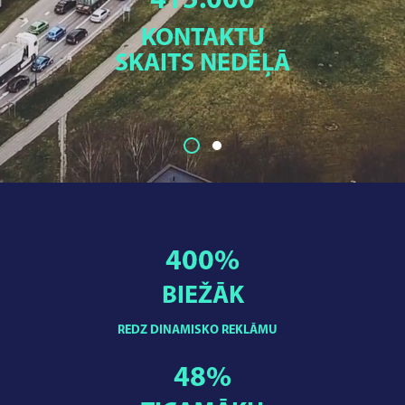
415.000
KONTAKTU
SKAITS NEDĒĻĀ
400
%
BIEŽĀK
REDZ DINAMISKO REKLĀMU
48
%