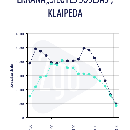
KLAIPĒDA
6,000
JS chart by amCharts
5,000
4,000
Kontaktu skaits
3,000
2,000
1,000
0