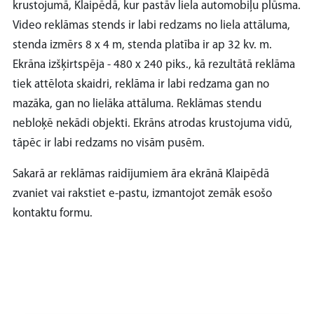
krustojumā, Klaipēdā, kur pastāv liela automobiļu plūsma.
Video reklāmas stends ir labi redzams no liela attāluma,
stenda izmērs 8 x 4 m, stenda platība ir ap 32 kv. m.
Ekrāna izšķirtspēja - 480 x 240 piks., kā rezultātā reklāma
tiek attēlota skaidri, reklāma ir labi redzama gan no
mazāka, gan no lielāka attāluma. Reklāmas stendu
nebloķē nekādi objekti. Ekrāns atrodas krustojuma vidū,
tāpēc ir labi redzams no visām pusēm.
Sakarā ar reklāmas raidījumiem āra ekrānā Klaipēdā
zvaniet vai rakstiet e-pastu, izmantojot zemāk esošo
kontaktu formu.