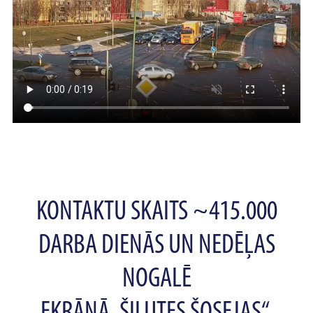
KONTAKTU SKAITS ~415.000
DARBA DIENĀS UN NEDĒĻAS
NOGALĒ
EKRĀNĀ „ŠILUTES ŠOSEJAS“,