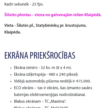
Kadri sekundē - 25 fps.
Šilutės plentas – viena no galvenajām ielām Klaipēdā.
Vieta - Šilutės pl., Statybininkų pr. krustojums,
Klaipēda.
EKRĀNA PRIEKŠROCĪBAS
Ekrāna izmērs - 32 kv. m (8 x 4 m).
Ekrāna izšķirtspēja - 480 x 240 pikseļi.
Vidējā automobiļu plūsma nedēļā ir 415.000.
ECO ekrāns – tas ir ekrāns, kas izmanto saules
baterijas elektroenerģijas nodrošināšanai.
Blakus ekrānam – TC „Maxima“.