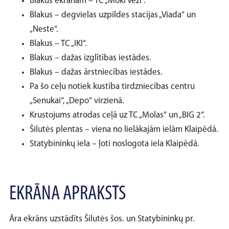
Blakus ekrānam – TC „Moki Veži“.
Blakus – degvielas uzpildes stacijas „Viada“ un
„Neste“.
Blakus – TC „IKI“.
Blakus – dažas izglītības iestādes.
Blakus – dažas ārstniecības iestādes.
Pa šo ceļu notiek kustība tirdzniecības centru
„Senukai“, „Depo“ virzienā.
Krustojums atrodas ceļā uz TC „Molas“ un „BIG 2“.
Šilutės plentas – viena no lielākajām ielām Klaipēdā.
Statybininkų iela – ļoti noslogota iela Klaipēdā.
EKRĀNA APRAKSTS
Āra ekrāns uzstādīts Šilutės šos. un Statybininkų pr.