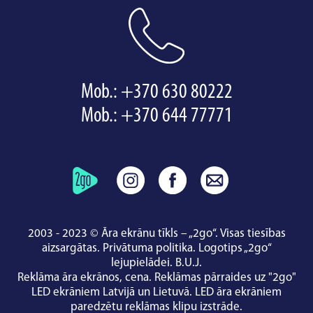
Mob.:
+370 630 80222
Mob.:
+370 644 77771
2003 - 2023 © Āra ekrānu tīkls – „2go“. Visas tiesības
aizsargātas.
Privātuma politika
.
Logotips „2go“
lejupielādei
.
B.U.J.
Reklāma āra ekrānos, cena.
Reklāmas pārraides uz "2go"
LED ekrāniem Latvijā un Lietuvā.
LED āra ekrāniem
paredzētu reklāmas klipu izstrāde.