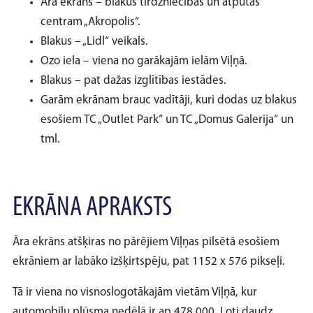
Āra ekrāns – blakus tirdzniecības un atpūtas
centram „Akropolis“.
Blakus – „Lidl“ veikals.
Ozo iela – viena no garākajām ielām Viļņā.
Blakus – pat dažas izglītības iestādes.
Garām ekrānam brauc vadītāji, kuri dodas uz blakus
esošiem TC „Outlet Park“ un TC „Domus Galerija“ un
tml.
EKRĀNA APRAKSTS
Āra ekrāns atšķiras no pārējiem Viļņas pilsētā esošiem
ekrāniem ar labāko izšķirtspēju, pat 1152 x 576 pikseļi.
Tā ir viena no visnoslogotākajām vietām Viļņā, kur
automobiļu plūsma nedēļā ir ap 478.000. Ļoti daudz