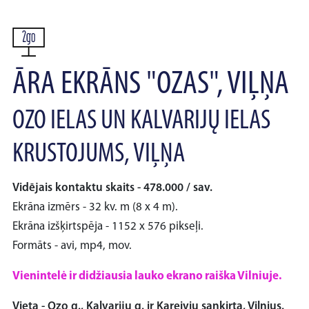
ĀRA EKRĀNS "OZAS", VIĻŅA
OZO IELAS UN KALVARIJŲ IELAS
KRUSTOJUMS, VIĻŅA
Vidējais kontaktu skaits - 478.000 / sav.
Ekrāna izmērs - 32 kv. m (8 x 4 m).
Ekrāna izšķirtspēja - 1152 x 576 pikseļi.
Formāts - avi, mp4, mov.
Vienintelė ir didžiausia lauko ekrano raiška Vilniuje.
Vieta - Ozo g., Kalvarijų g. ir Kareivių sankirta, Vilnius.