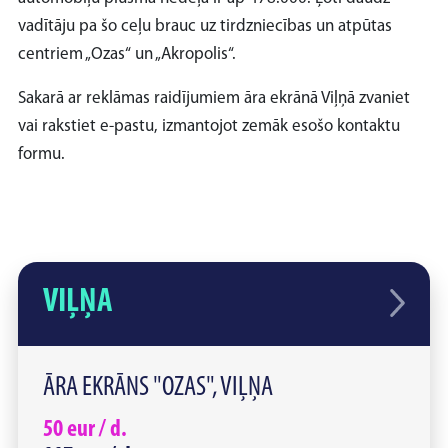
vadītāju pa šo ceļu brauc uz tirdzniecības un atpūtas
centriem „Ozas“ un „Akropolis“.
Sakarā ar reklāmas raidījumiem āra ekrānā Viļņā zvaniet
vai rakstiet e-pastu, izmantojot zemāk esošo kontaktu
formu.
VIĻŅA
ĀRA EKRĀNS "OZAS", VIĻŅA
50
eur /
d.