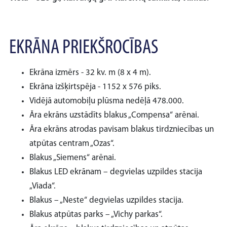
EKRĀNA PRIEKŠROCĪBAS
Ekrāna izmērs - 32 kv. m (8 x 4 m).
Ekrāna izšķirtspēja - 1152 x 576 piks.
Vidējā automobiļu plūsma nedēļā 478.000.
Āra ekrāns uzstādīts blakus „Compensa“ arēnai.
Āra ekrāns atrodas pavisam blakus tirdzniecības un
atpūtas centram „Ozas“.
Blakus „Siemens“ arēnai.
Blakus LED ekrānam – degvielas uzpildes stacija
„Viada“.
Blakus – „Neste“ degvielas uzpildes stacija.
Blakus atpūtas parks – „Vichy parkas“.