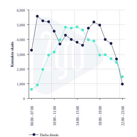
6,000
JS chart by amCharts
5,000
4,000
Kontaktu skaits
3,000
2,000
1,000
0
06:00 - 07:00
10:00 - 11:00
14:00 - 15:00
18:00 - 19:00
22:00 - 23:00
Darba dienās