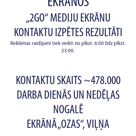
EKRĀNOS
„2GO“ MEDIJU EKRĀNU
KONTAKTU IZPĒTES REZULTĀTI
Reklāmas raidījumi tiek veikti no plkst. 6:00 līdz plkst.
23:00.
KONTAKTU SKAITS ~478.000
DARBA DIENĀS UN NEDĒĻAS
NOGALĒ
EKRĀNĀ „OZAS“, VIĻŅA