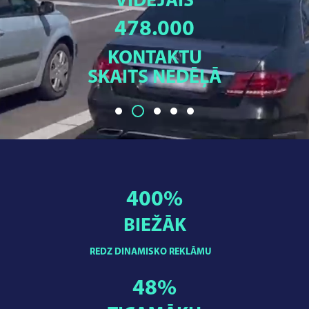
VIDĒJAIS
478.000
KONTAKTU
SKAITS NEDĒĻĀ
400
%
BIEŽĀK
REDZ DINAMISKO REKLĀMU
48
%