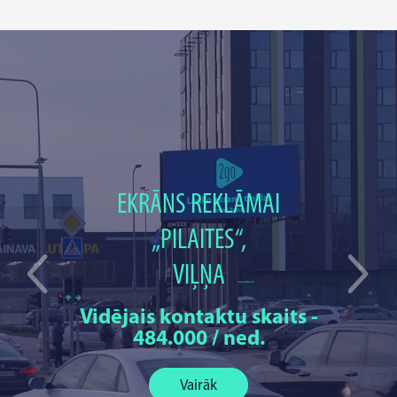
EKRĀNS REKLĀMAI
„PILAITES“,
VIĻŅA
Vidējais kontaktu skaits -
484.000 / ned.
Vairāk