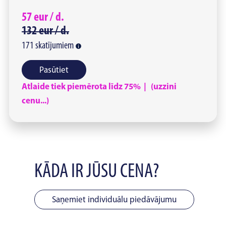
57
eur /
d.
132
eur /
d.
171
skatījumiem
Pasūtiet
Atlaide tiek piemērota līdz 75% | (uzzini
cenu...)
KĀDA IR JŪSU CENA?
Saņemiet individuālu piedāvājumu