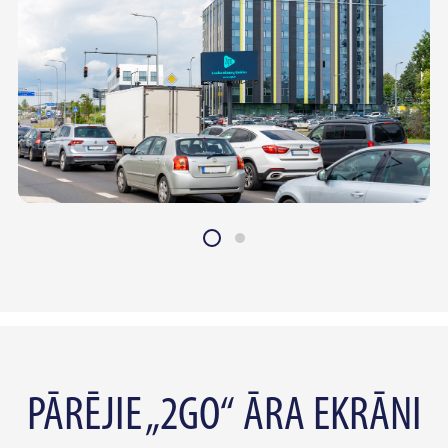
PĀRĒJIE „2GO“ ĀRA EKRĀNI