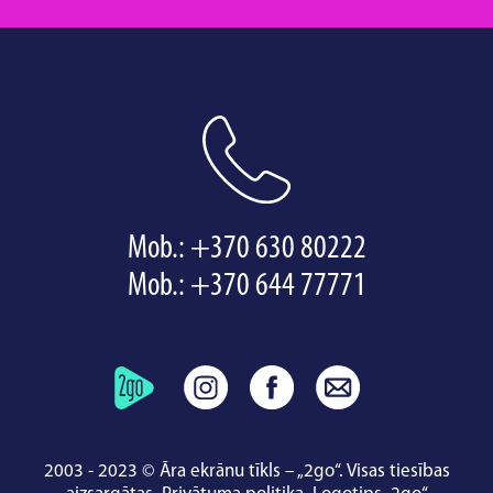
Mob.:
+370 630 80222
Mob.:
+370 644 77771
2003 - 2023 © Āra ekrānu tīkls – „2go“. Visas tiesības