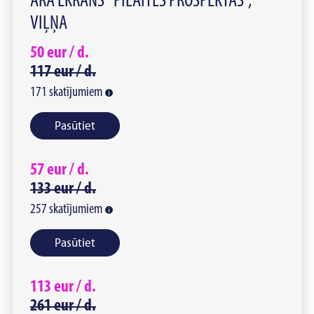
ĀRA EKRĀNS "PILAITĖS PROSPEKTAS",
VIĻŅA
50
eur /
d.
117
eur /
d.
171
skatījumiem
Pasūtiet
57
eur /
d.
133
eur /
d.
257
skatījumiem
Pasūtiet
113
eur /
d.
261
eur /
d.