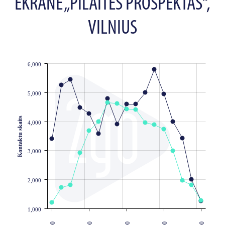
EKRANE „PILAITĖS PROSPEKTAS“,
VILNIUS
6,000
JS chart by amCharts
5,000
Kontaktu skaits
4,000
3,000
2,000
1,000