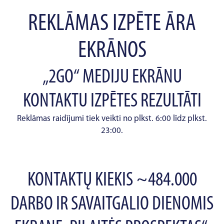
REKLĀMAS IZPĒTE ĀRA
EKRĀNOS
„2GO“ MEDIJU EKRĀNU
KONTAKTU IZPĒTES REZULTĀTI
Reklāmas raidījumi tiek veikti no plkst. 6:00 līdz plkst.
23:00.
KONTAKTŲ KIEKIS ~484.000
DARBO IR SAVAITGALIO DIENOMIS