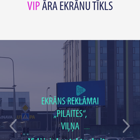
VIP
ĀRA EKRĀNU TĪKLS
EKRĀNS REKLĀMAI
„PILAITES“,
VIĻŅA