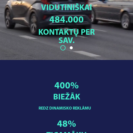
VIDUTINIŠKAI
484.000
KONTAKTŲ PER
SAV.
400
%
BIEŽĀK
REDZ DINAMISKO REKLĀMU
48
%