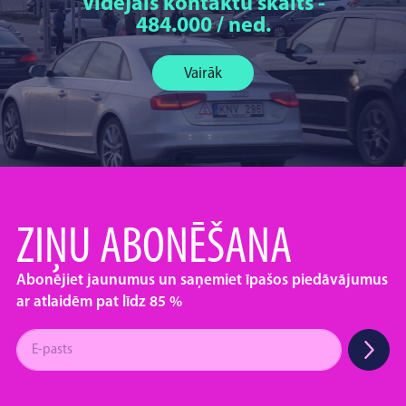
Vidējais kontaktu skaits -
484.000 / ned.
Vairāk
ZIŅU ABONĒŠANA
Abonējiet jaunumus un saņemiet īpašos piedāvājumus
ar atlaidēm pat līdz 85 %