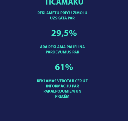
TICAMĀKU
REKLAMĒTU PREČU ZĪMOLU
UZSKATA PAR
29,5
%
ĀRA REKLĀMA PALIELINA
PĀRDEVUMUS PAR
61
%
REKLĀMAS VĒROTĀJI CER UZ
INFORMĀCIJU PAR
PAKALPOJUMIEM UN
PRECĒM