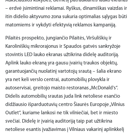
Aukščiausios kokybės, dėmesį patraukiantis lauko ekranas
– erdvė įsimintinai reklamai. Ryškus, dinamiškas vaizdas ir
itin didelio aktyvumo zona sukuria optimalias sąlygas būti
matomiems ir vykdyti efektyvią reklamos kampaniją.
Pilaitės prospekto, jungiančio Pilaitės, Viršuliškių ir
Karoliniškių mikrorajonus ir Spaudos gatvės sankryžoje
stovintis LED lauko ekranas užtikrina didelę auditoriją.
Aplink lauko ekraną yra gausu įvairių traukos objektų,
garantuojančių nuolatinį vartotojų srautą – šalia ekrano
yra net keli verslo centrai, automobilių plovykla ir
autoservisai, greitojo maisto restoranas „McDonald's“.
Didelis automobilių srautas juda link netoliese esančio
didžiausio išparduotuvių centro Šiaurės Europoje „Vilnius
Outlet“, kuriame lankosi ne tik vilniečiai, bet ir miesto
svečiai. Didelę ir įvairią auditoriją taip pat užtikrina
netoliese esantis įvažiavimas į Vilniaus vakarinį aplinkkelį