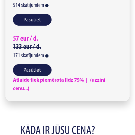
514
skatījumiem
Pasūtiet
57
eur /
d.
133
eur /
d.
171
skatījumiem
Pasūtiet
Atlaide tiek piemērota līdz 75% | (uzzini
cenu...)
KĀDA IR JŪSU CENA?