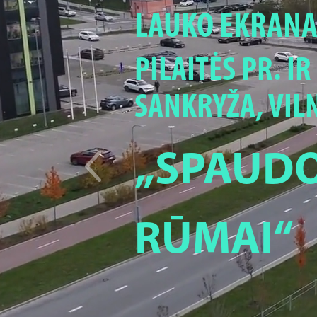
LAUKO EKRANA
PILAITĖS PR. IR
SANKRYŽA, VIL
„SPAUD
RŪMAI“