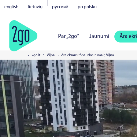
english
lietuvių
русский
po polsku
Par „2go“
Jaunumi
Āra ekr
2go.lt
Viļņa
Āra ekrāns "Spaudos rūmai", Viļņa
Viļņa
Kauņa
Klaipēda
Šau
Pērnavā
Narvā
Kuresārē
V