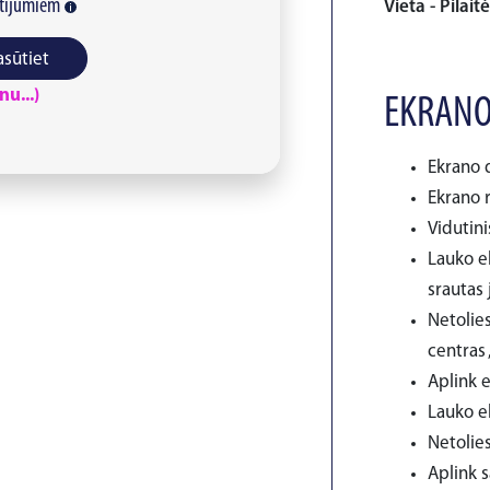
tījumiem
Vieta - Pilait
asūtiet
u...)
EKRANO
Ekrano d
Ekrano r
Vidutini
Lauko ek
srautas 
Netolie
centras 
Aplink e
Lauko e
Netolies
Aplink 