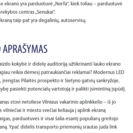
se ekrano yra parduotuvė „Norfa“, kiek toliau – parduotuvė
prekybos centras „Senukai“.
kraną taip pat yra degalinių, autoservisų.
 APRAŠYMAS
aizdo kokybė ir didelę auditoriją užtikrinanti lauko ekrano
ugiau reikia dėmesį patraukiančiai reklamai? Modernus LED
, įrengtas Pilaitės prospekto ir Sietyno gatvių sankryžoje,
ybę pasiekti potencialų vartotoją ir palikti įsimintiną įspūdį.
nas stovi netoliese Vilniaus vakarinio aplinkkelio – iš jo
 vilniečiai ir miesto svečiai keliauja į aplink ekraną
taigas, parduotuves ir visai šalia esantį populiarų greitojo
aną. Ypač didelis transporto priemonių srautas juda link