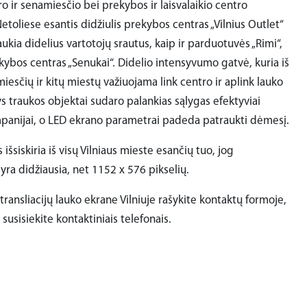
ro ir senamiesčio bei prekybos ir laisvalaikio centro
etoliese esantis didžiulis prekybos centras „Vilnius Outlet“
aukia didelius vartotojų srautus, kaip ir parduotuvės „Rimi“,
ekybos centras „Senukai“. Didelio intensyvumo gatvė, kuria iš
iesčių ir kitų miestų važiuojama link centro ir aplink lauko
s traukos objektai sudaro palankias sąlygas efektyviai
panijai, o LED ekrano parametrai padeda patraukti dėmesį.
išsiskiria iš visų Vilniaus mieste esančių tuo, jog
yra didžiausia, net 1152 x 576 pikselių.
transliacijų lauko ekrane Vilniuje rašykite kontaktų formoje,
 susisiekite kontaktiniais telefonais.