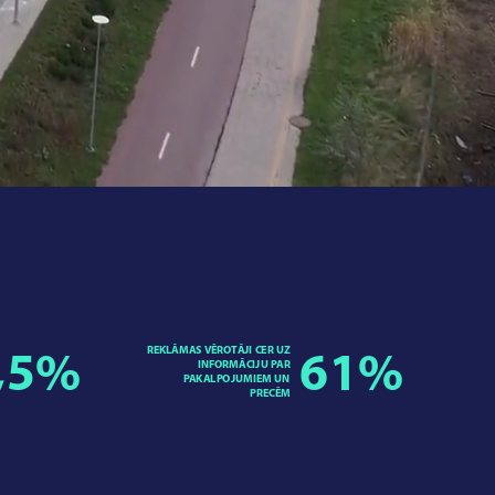
REKLĀMAS VĒROTĀJI CER UZ
,5
%
61
%
INFORMĀCIJU PAR
PAKALPOJUMIEM UN
PRECĒM