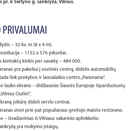
ės pr. ir Sietyno g. sankryža, Vilnius.
 PRIVALUMAI
ydis – 32 kv. m (8 x 4 m).
ezoliucija – 1152 x 576 pikseliai.
s kontaktų kiekis per savaitę – 484 000.
ranas yra pakeliui į sostinės centrą, didelis automobilių
juda link prekybos ir laisvalaikio centro „Panorama“.
se lauko ekrano – didžiausias Šiaurės Europoje išparduotuvių
„Vilnius Outlet“.
kraną įsikūrę dideli verslo centrai.
kranas stovi prie pat populiaraus greitojo maisto restorano.
e – išvažiavimas iš Vilniaus vakarinio aplinkkelio.
sankryžą yra mokymo įstaigų.