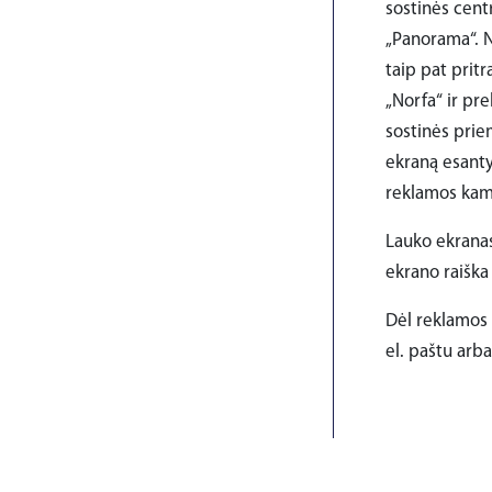
sostinės cent
„Panorama“. N
taip pat pritr
„Norfa“ ir pr
sostinės priem
ekraną esanty
reklamos kam
Lauko ekranas 
ekrano raiška 
Dėl reklamos 
el. paštu arba