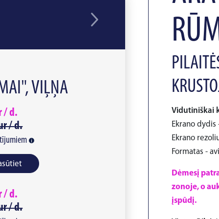
RŪM
PILAITĖ
KRUSTO
AI", VIĻŅA
Vidutiniškai 
r /
d.
ur /
d.
Ekrano dydis -
Ekrano rezoliu
tījumiem
Formatas - av
asūtiet
Dėmesį patra
zonoje, o auk
r /
d.
įspūdį.
ur /
d.