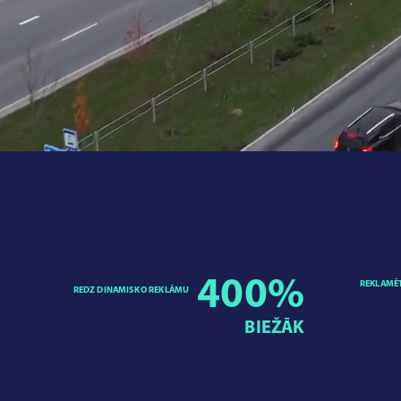
400
%
REKLAMĒ
REDZ DINAMISKO REKLĀMU
BIEŽĀK