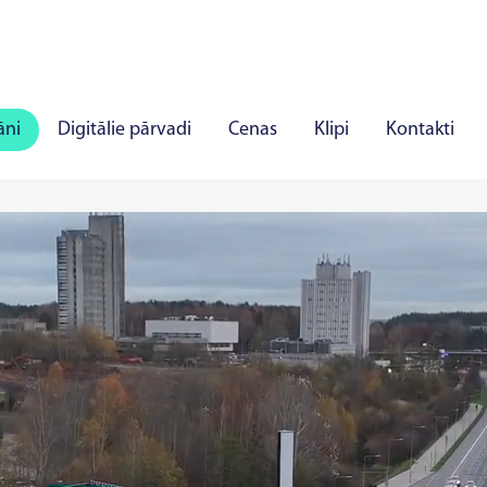
āni
Digitālie pārvadi
Cenas
Klipi
Kontakti
ļi
Panevēža
Marijampole
Mažeiķi
Alīta
J
īlandē
Rakverē
Hāpsalu