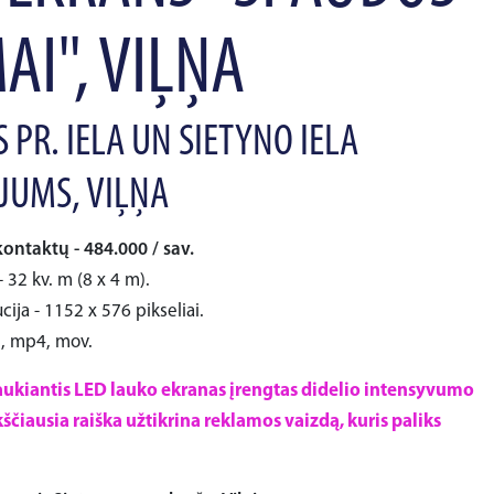
AI", VIĻŅA
S PR. IELA UN SIETYNO IELA
JUMS, VIĻŅA
kontaktų - 484.000 / sav.
 32 kv. m (8 x 4 m).
cija - 1152 x 576 pikseliai.
i, mp4, mov.
ukiantis LED lauko ekranas įrengtas didelio intensyvumo
ščiausia raiška užtikrina reklamos vaizdą, kuris paliks