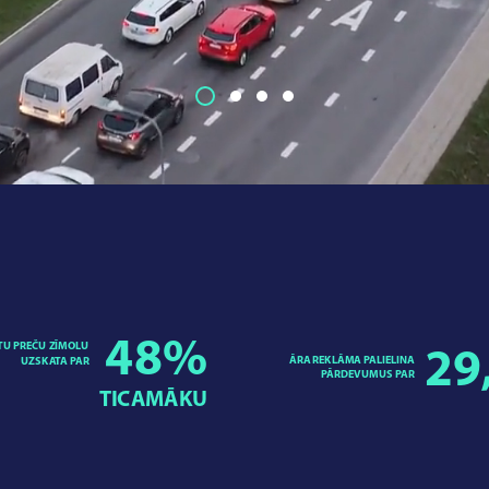
48
%
TU PREČU ZĪMOLU
29
ĀRA REKLĀMA PALIELINA
UZSKATA PAR
PĀRDEVUMUS PAR
TICAMĀKU