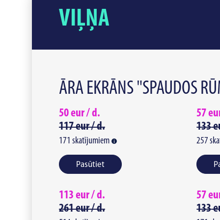
VIĻŅA
ĀRA EKRĀNS "SPAUDOS RŪM
50
eur /
d.
57
eu
117
eur /
d.
133
e
171
skatījumiem
257
ska
Pasūtiet
P
113
eur /
d.
57
eu
261
eur /
d.
133
e