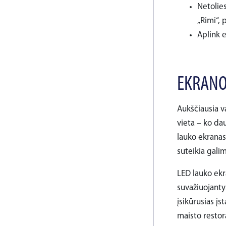
Netolie
„Rimi“, 
Aplink e
EKRANO
Aukščiausia v
vieta – ko da
lauko ekranas
suteikia galim
LED lauko ekra
suvažiuojantys
įsikūrusias įs
maisto restor