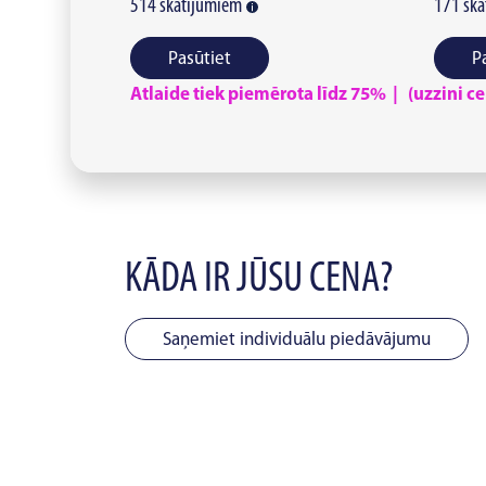
514
skatījumiem
171
ska
Pasūtiet
P
Atlaide tiek piemērota līdz 75% | (uzzini cen
KĀDA IR JŪSU CENA?
Saņemiet individuālu piedāvājumu