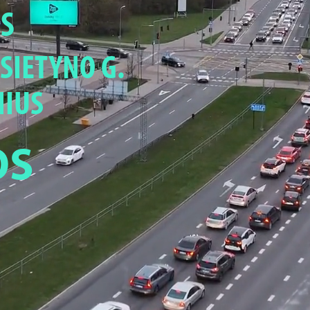
S
 SIETYNO G.
NIUS
OS