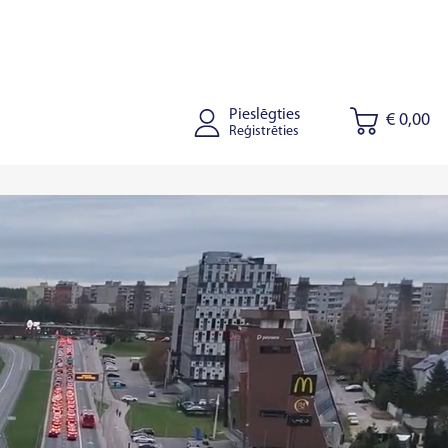
Pieslēgties
€ 0,00
Reģistrēties
onišķi
Kaišiadorys
Rīga
Tallinā
Tartu