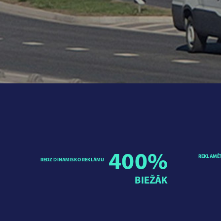
400
%
REKLAMĒ
REDZ DINAMISKO REKLĀMU
BIEŽĀK