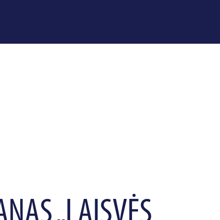
ANAS „LAISVĖS