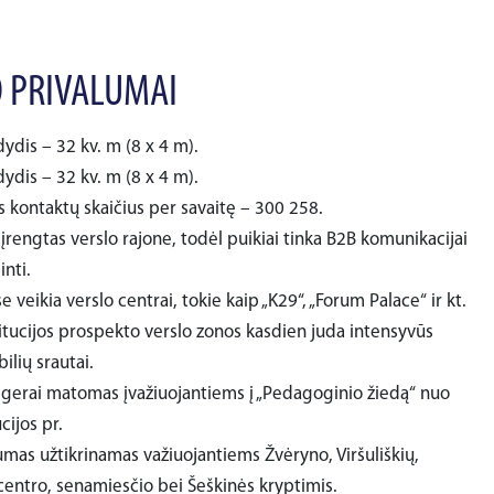
 PRIVALUMAI
ydis – 32 kv. m (8 x 4 m).
ydis – 32 kv. m (8 x 4 m).
s kontaktų skaičius per savaitę – 300 258.
įrengtas verslo rajone, todėl puikiai tinka B2B komunikacijai
nti.
e veikia verslo centrai, tokie kaip „K29“, „Forum Palace“ ir kt.
titucijos prospekto verslo zonos kasdien juda intensyvūs
lių srautai.
 gerai matomas įvažiuojantiems į „Pedagoginio žiedą“ nuo
cijos pr.
as užtikrinamas važiuojantiems Žvėryno, Viršuliškių,
centro, senamiesčio bei Šeškinės kryptimis.