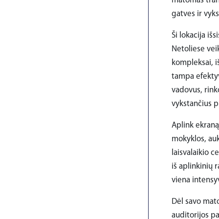
matomas trans
gatves ir vyks
Ši lokacija iš
Netoliese veik
kompleksai, iš
tampa efektyv
vadovus, rink
vykstančius p
Aplink ekraną
mokyklos, auk
laisvalaikio 
iš aplinkinių 
viena intensy
Dėl savo mato
auditorijos p