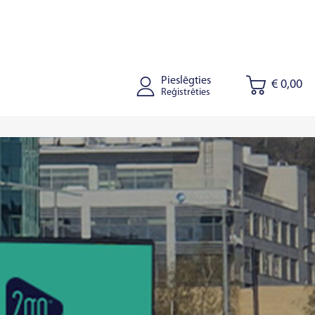
Pieslēgties
€ 0,00
Reģistrēties
onišķi
Kaišiadorys
Rīga
Tallinā
Tartu