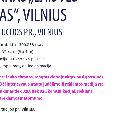
AS“, VILNIUS
UCIJOS PR., VILNIUS
kontaktų - 300.258 / sav.
 32 kv. m (8 x 4 m).
cija - 1152 x 576 pikseliai.
i, mp4, mov, dalinė animacija.
as“ lauko ekranas įrengtas vienoje aktyviausių sostinės
 Dėl intensyvaus srautų judėjimo ši reklamos medija yra
nkimas tiek B2B, tiek B2C komunikacijai, siekiant
s reklamos matomumo.
tucijos pr., Vilnius.