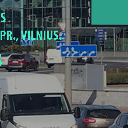
S
PR., VILNIUS.
S