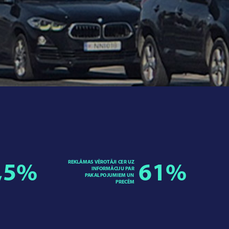
REKLĀMAS VĒROTĀJI CER UZ
,5
%
61
%
INFORMĀCIJU PAR
PAKALPOJUMIEM UN
PRECĒM