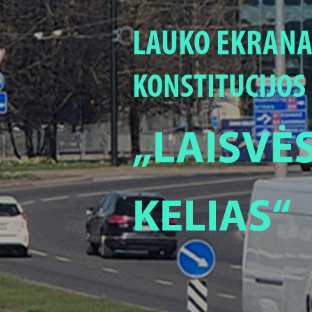
LAUKO EKRANA
KONSTITUCIJOS 
„LAISVĖ
KELIAS“