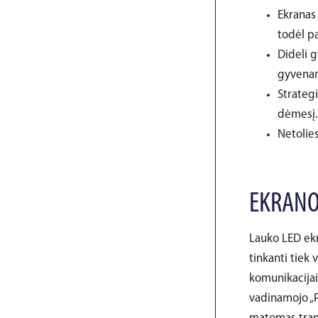
Ekranas 
todėl pa
Dideli g
gyvenam
Strategi
dėmesį.
Netolies
EKRANO
Lauko LED ekr
tinkanti tiek 
komunikacijai.
vadinamojo „P