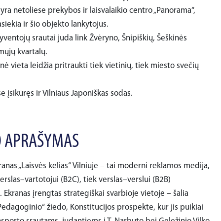
yra netoliese prekybos ir laisvalaikio centro „Panorama“,
siekia ir šio objekto lankytojus.
yventojų srautai juda link Žvėryno, Šnipiškių, Šeškinės
ųjų kvartalų.
nė vieta leidžia pritraukti tiek vietinių, tiek miesto svečių
e įsikūręs ir Vilniaus Japoniškas sodas.
 APRAŠYMAS
anas „Laisvės kelias“ Vilniuje – tai moderni reklamos medija,
verslas–vartotojui (B2C), tiek verslas–verslui (B2B)
 Ekranas įrengtas strategiškai svarbioje vietoje – šalia
edagoginio“ žiedo, Konstitucijos prospekte, kur jis puikiai