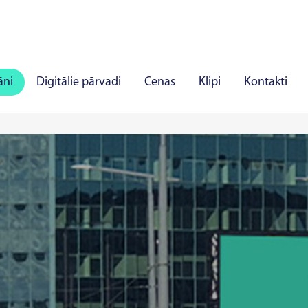
āni
Digitālie pārvadi
Cenas
Klipi
Kontakti
ļi
Panevēža
Marijampole
Mažeiķi
Alīta
J
īlandē
Rakverē
Hāpsalu