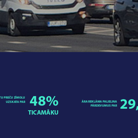
48
%
TU PREČU ZĪMOLU
29
ĀRA REKLĀMA PALIELINA
UZSKATA PAR
PĀRDEVUMUS PAR
TICAMĀKU