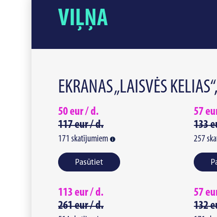
VIĻŅA
EKRANAS „LAISVĖS KELIAS“
50
eur /
d.
57
eu
117
eur /
d.
133
e
171
skatījumiem
257
ska
Pasūtiet
P
113
eur /
d.
57
eu
261
eur /
d.
132
e