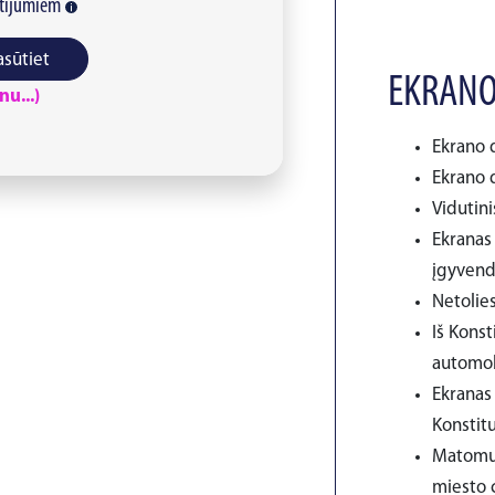
tījumiem
asūtiet
EKRANO
u...)
Ekrano d
Ekrano d
Vidutini
Ekranas 
įgyvendi
Netolies
Iš Kons
automobi
Ekranas
Konstitu
Matomum
miesto 