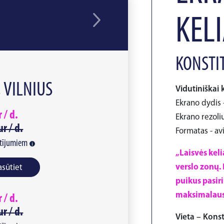
KELI
KONSTIT
, VILNIUS
Vidutiniškai 
Ekrano dydis -
r /
d.
Ekrano rezoliu
ur /
d.
Formatas - av
tījumiem
„Laisvės keli
verslo zonų.
asūtiet
puikus pasiri
maksimalau
r /
d.
ur /
d.
Vieta – Konsti