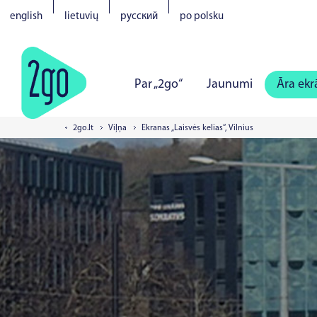
english
lietuvių
русский
po polsku
Par „2go“
Jaunumi
Āra ekr
2go.lt
Viļņa
Ekranas „Laisvės kelias“, Vilnius
Viļņa
Kauņa
Klaipēda
Šau
Pērnavā
Narvā
Kuresārē
V