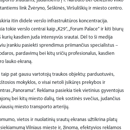
porto srautams, judantiems į T. Narbuto bei Geležinio Vilko
tantiems link Žvėryno, Šeškinės, Viršuliškių ir miesto centro.
siskiria itin didele verslo infrastruktūros koncentracija.
ia tokie verslo centrai kaip „K29“, „Forum Palace“ ir kiti biurų
 kurių kasdien juda intensyvūs srautai. Dėl to ši medija
iu įrankiu pasiekti sprendimus priimančius specialistus –
odaros, pardavimų bei kitų sričių profesionalus, kasdien
ro lauko ekraną.
 taip pat gausu vartotojų traukos objektų: parduotuvės,
štosios mokyklos, o visai netoli įsikūręs prekybos ir
centras „Panorama“. Reklama pasiekia tiek vietinius gyventojus
rajonų bei kitų miesto dalių, tiek sostinės svečius, judančius
viausių miesto transporto arterijų.
mumo, vietos ir nuolatinių srautų ekranas užtikrina platų
asiekiamumą Vilniaus mieste ir, žinoma, efektyvios reklamos