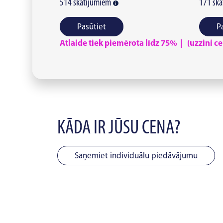
514
skatījumiem
171
ska
Pasūtiet
P
Atlaide tiek piemērota līdz 75% | (uzzini cen
KĀDA IR JŪSU CENA?
Saņemiet individuālu piedāvājumu