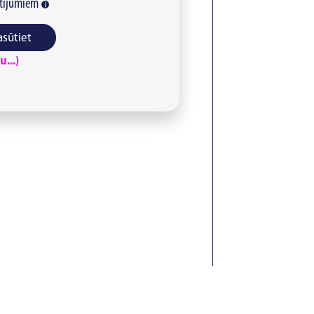
tījumiem
asūtiet
...)