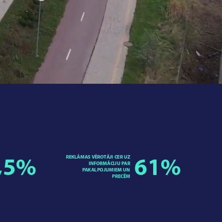
REKLĀMAS VĒROTĀJI CER UZ
,5
%
61
%
INFORMĀCIJU PAR
PAKALPOJUMIEM UN
PRECĒM