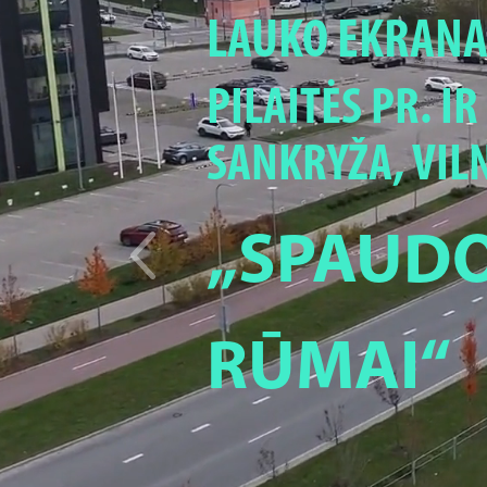
LAUKO EKRANA
PILAITĖS PR. IR
SANKRYŽA, VIL
„SPAUD
RŪMAI“