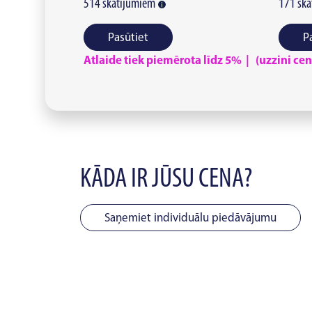
514
skatījumiem
171
ska
Pasūtiet
P
Atlaide tiek piemērota līdz 5% | (uzzini cenu
KĀDA IR JŪSU CENA?
Saņemiet individuālu piedāvājumu