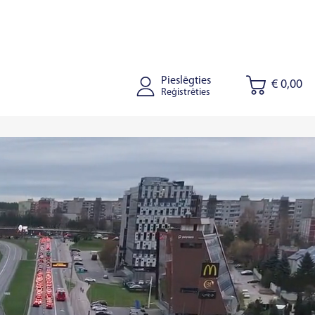
Pieslēgties
€ 0,00
Reģistrēties
onišķi
Kaišiadorys
Rīga
Tallinā
Tartu