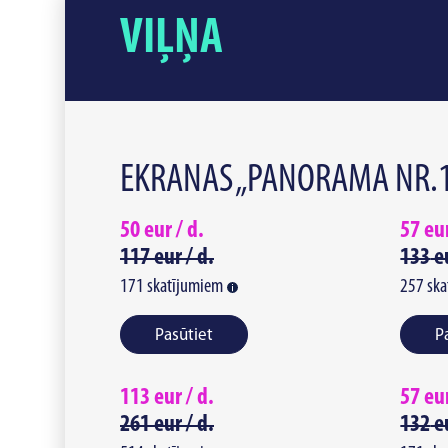
VIĻŅA
EKRANAS „PANORAMA NR.1“
50
eur /
d.
57
eu
117
eur /
d.
133
e
171
skatījumiem
257
ska
Pasūtiet
P
113
eur /
d.
57
eu
261
eur /
d.
132
e