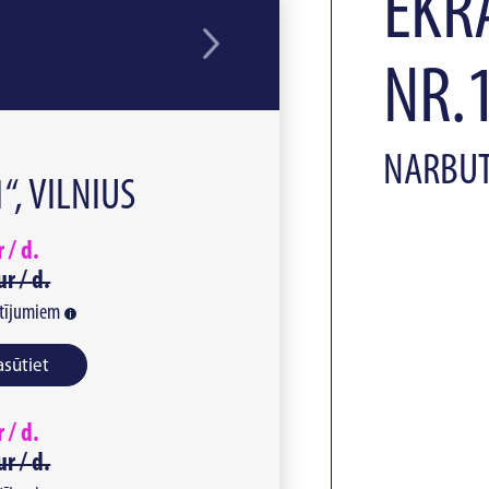
EKR
NR.1
NARBUTO
, VILNIUS
r /
d.
ur /
d.
tījumiem
asūtiet
r /
d.
ur /
d.