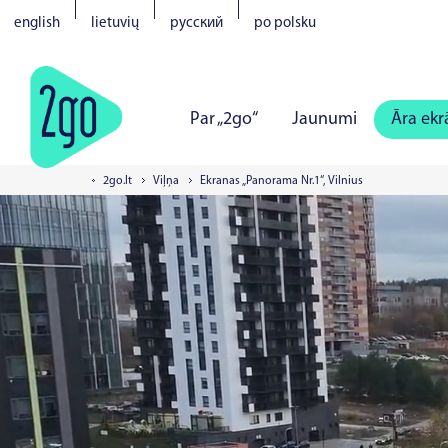
english
lietuvių
русский
po polsku
Par „2go“
Jaunumi
Āra ekr
2go.lt
Viļņa
Ekranas „Panorama Nr.1“, Vilnius
Viļņa
Kauņa
Klaipēda
Šau
Pērnavā
Narvā
Kuresārē
V