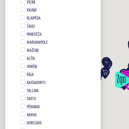
VIĻŅA
KAUŅA
KLAIPĒDA
ŠAUĻI
PANEVĒŽA
MARIJAMPOLE
MAŽEIĶI
ALĪTA
JONIŠĶI
RĪGA
KAIŠIADORYS
TALLINA
TARTU
PĒRNAVA
NARVA
KURESĀRE