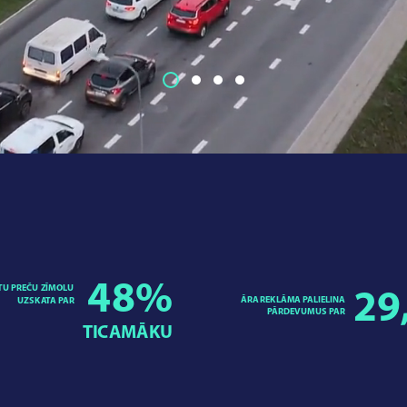
48
%
TU PREČU ZĪMOLU
29
ĀRA REKLĀMA PALIELINA
UZSKATA PAR
PĀRDEVUMUS PAR
TICAMĀKU