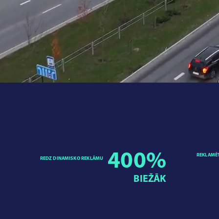
400
%
REKLAMĒ
REDZ DINAMISKO REKLĀMU
BIEŽĀK