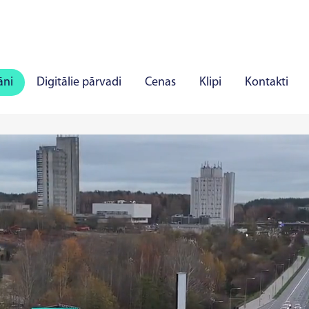
āni
Digitālie pārvadi
Cenas
Klipi
Kontakti
ļi
Panevēža
Marijampole
Mažeiķi
Alīta
J
īlandē
Rakverē
Hāpsalu