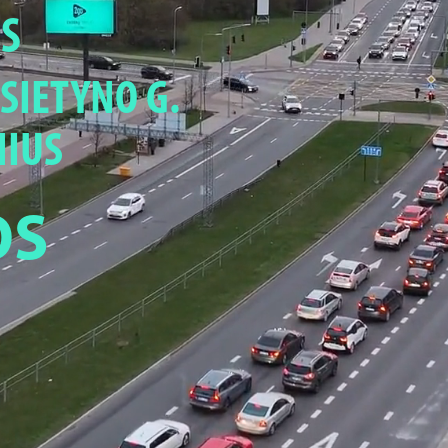
S
 SIETYNO G.
NIUS
OS