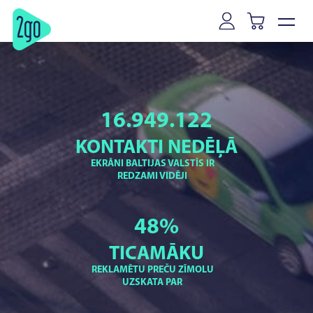
16.949.122
KONTAKTI NEDĒĻĀ
EKRĀNI BALTIJAS VALSTĪS IR
REDZAMI VIDĒJI
48
%
TICAMĀKU
REKLAMĒTU PREČU ZĪMOLU
UZSKATA PAR