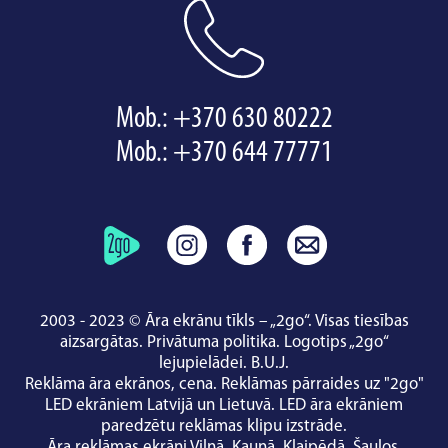
Mob.:
+370 630 80222
Mob.:
+370 644 77771
2003 - 2023 © Āra ekrānu tīkls – „2go“. Visas tiesības
aizsargātas.
Privātuma politika
.
Logotips „2go“
lejupielādei
.
B.U.J.
Reklāma āra ekrānos, cena.
Reklāmas pārraides uz "2go"
LED ekrāniem Latvijā un Lietuvā.
LED āra ekrāniem
paredzētu reklāmas klipu izstrāde.
Āra reklāmas ekrāni
Viļņā
,
Kauņā
,
Klaipēdā
,
Šauļos
,